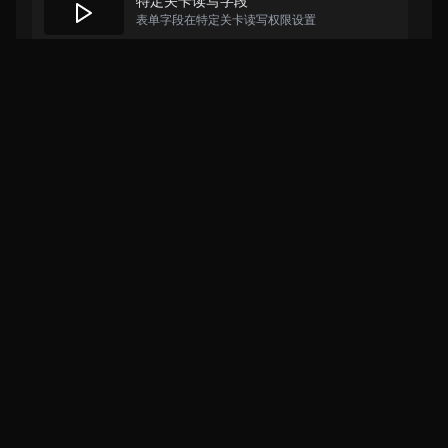
特定关卡读写字段
表单字段在特定关卡读写权限设置
流水号
为业务表单设置流水号格式
系统字段
表单常用栏位及标准化组件介绍
多语言
跨国公司如何制作支持多语言的表单
字段存储名
表单字段名与数据库存储名的关系
查看全部视频
业务独立数据库
将表单数据存储到指定的业务数据库
打印
Copyright © 2025 上海易正信息技术有限公司
沪ICP备09003909号-1
套用模版进行表单格式化打印
沪公网安备 31011202011101号
服务条款
隐私政策