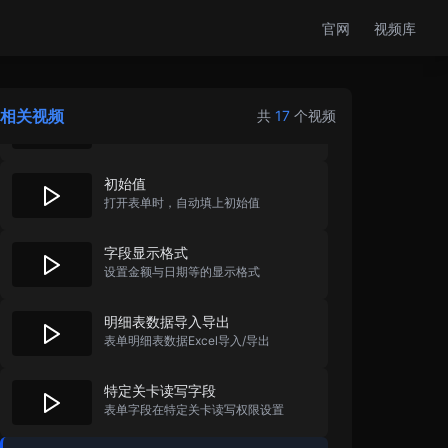
官网
视频库
动态隐藏与禁用
根据输入，动态隐藏和禁用表单组件
相关视频
值列转换
共
17
个视频
字段存编号，显示名称的实现方法
初始值
打开表单时，自动填上初始值
字段显示格式
设置金额与日期等的显示格式
明细表数据导入导出
表单明细表数据Excel导入/导出
特定关卡读写字段
表单字段在特定关卡读写权限设置